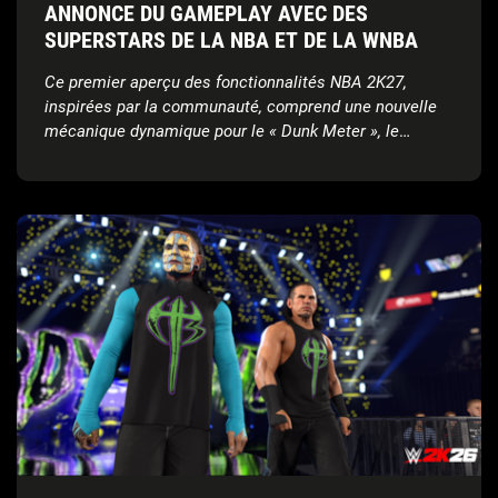
ANNONCE DU GAMEPLAY AVEC DES
SUPERSTARS DE LA NBA ET DE LA WNBA
Ce premier aperçu des fonctionnalités NBA 2K27,
inspirées par la communauté, comprend une nouvelle
mécanique dynamique pour le « Dunk Meter », le
légendaire « Rucker Park », et bien plus encore.
Rendez-vous le 18 août pour suivre en direct le
Preseason Breakdown : NBA 2K27 Game Reveal.