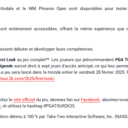
tsdale et le WM Phoenix Open sont disponibles pour tester
ont entièrement accessibles, offrant la même expérience que c
uissent débuter et développer leurs compétences.
irst Look
au jeu complet**. Les joueurs qui précommandent
PGA T
Légende
auront droit à sept jours d'accès anticipé, ce qui leur perme
 Le jeu sera lancé dans le monde entier le vendredi 28 février 2025. 
atour.2k.com/2k25/first-look/
.
isitez le
site officiel
du jeu, devenez fan sur
Facebook
, abonnez-vous
k
, et utilisez le hashtag #PGATOUR2K25.
dition détenu à 100 % par Take-Two Interactive Software, Inc. (NASD