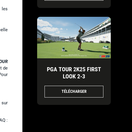
 les
elle
OUR
t de
PGA TOUR 2K25 FIRST
Pour
LOOK 2-3
TÉLÉCHARGER
 sur
AQ :