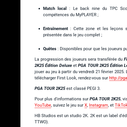
Match local
: Le back nine du TPC Scot
compétences du MyPLAYER ;
Entraînement
: Cette zone et les leçons s
présentée dans le jeu complet ;
Quêtes
: Disponibles pour que les joueurs p
La progression des joueurs sera transférée du
F
2K25 Édition Deluxe
et
PGA TOUR 2K25 Édition 
jouer au jeu à partir du vendredi 21 février 2025.
télécharger First Look, rendez-vous sur
http://pg
PGA TOUR 2K25
est classé PEGI 3.
Pour plus d'informations sur
PGA TOUR 2K25
, v
YouTube
, suivez le jeu sur
X
,
Instagram
, et
TikTo
HB Studios est un studio 2K. 2K est un label d'é
TTWO).