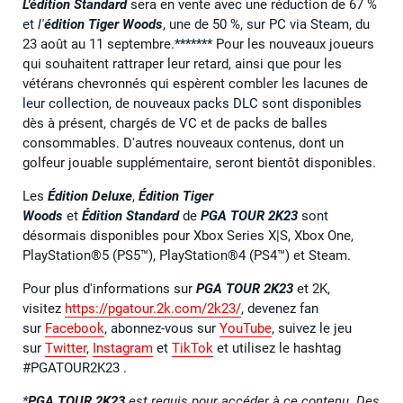
L'édition Standard
sera en vente avec une réduction de 67 %
et
l'
édition Tiger Woods
, une de 50 %, sur PC via Steam, du
23 août au 11 septembre.******* Pour les nouveaux joueurs
qui souhaitent rattraper leur retard, ainsi que pour les
vétérans chevronnés qui espèrent combler les lacunes de
leur collection, de nouveaux packs DLC sont disponibles
dès à présent, chargés de VC et de packs de balles
consommables. D'autres nouveaux contenus, dont un
golfeur jouable supplémentaire, seront bientôt disponibles.
Les
Édition Deluxe
,
Édition Tiger
Woods
et
Édition Standard
de
PGA TOUR 2K23
sont
désormais disponibles pour Xbox Series X|S, Xbox One,
PlayStation®5 (PS5™), PlayStation®4 (PS4™) et Steam.
​​Pour plus d'informations sur
PGA TOUR 2K23
et 2K,
visitez
https://pgatour.2k.com/2k23/
, devenez fan
sur
Facebook
, abonnez-vous sur
YouTube
, suivez le jeu
sur
Twitter
,
Instagram
et
TikTok
et utilisez le hashtag
#PGATOUR2K23 .
*
PGA TOUR 2K23
est requis pour accéder à ce contenu. Des