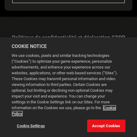
Politique de confidentialité et déclaration GDPR
COOKIE NOTICE
We use cookies, pixels and similar tracking technologies
(“Cookies”) to optimize your game experience, personalize
advertisements, and enhance your experience across our
websites, applications, or other web-based services (“Sites”).
Gestion des cookies
These Cookies may transmit personal information and video
viewing information to third parties. Certain Cookies are
© 2026 2K
optional, but limiting or declining non-optional Cookies may
impact your visit and experience. You can change your
Powered by
Onclusive PR Manager™
settings in the Cookie Settings link on our Sites. For more
information on the Cookies we use, please go to the
Cookie
Policy
Ce site web utilise des cookies pour améliorer votre
expérience de navigation.
Cookie Settings
Accept Cookies