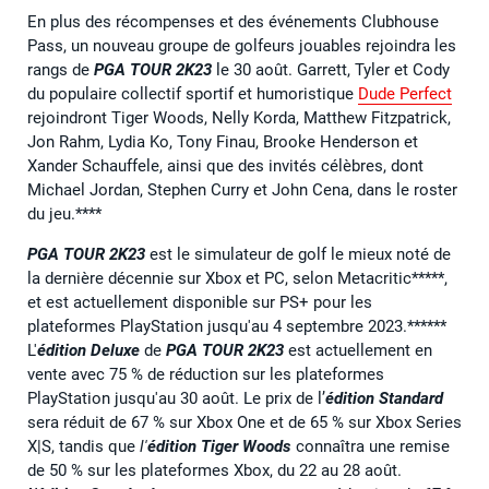
En plus des récompenses et des événements Clubhouse
Pass, un nouveau groupe de golfeurs jouables rejoindra les
rangs de
PGA TOUR 2K23
le 30 août. Garrett, Tyler et Cody
du populaire collectif sportif et humoristique
Dude Perfect
rejoindront Tiger Woods, Nelly Korda, Matthew Fitzpatrick,
Jon Rahm, Lydia Ko, Tony Finau, Brooke Henderson et
Xander Schauffele, ainsi que des invités célèbres, dont
Michael Jordan, Stephen Curry et John Cena, dans le roster
du jeu.****
PGA TOUR 2K23
est le simulateur de golf le mieux noté de
la dernière décennie sur Xbox et PC, selon Metacritic*****,
et est actuellement disponible sur PS+ pour les
plateformes PlayStation jusqu'au 4 septembre 2023.******
L'
édition Deluxe
de
PGA TOUR 2K23
est actuellement en
vente avec 75 % de réduction sur les plateformes
PlayStation jusqu'au 30 août. Le prix de l’
édition Standard
sera réduit de 67 % sur Xbox One et de 65 % sur Xbox Series
X|S, tandis que
l'
édition Tiger Woods
connaîtra une remise
de 50 % sur les plateformes Xbox, du 22 au 28 août.