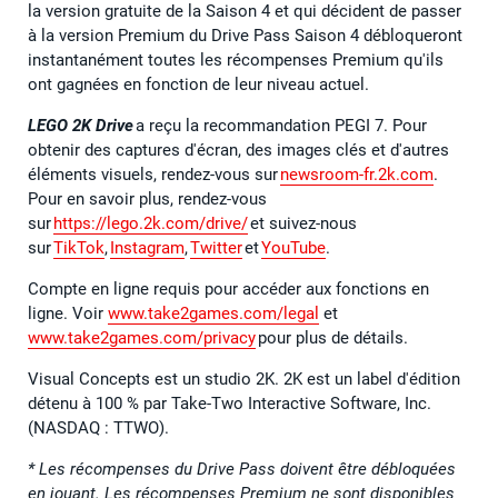
la version gratuite de la Saison 4 et qui décident de passer
à la version Premium du Drive Pass Saison 4 débloqueront
instantanément toutes les récompenses Premium qu'ils
ont gagnées en fonction de leur niveau actuel.
LEGO 2K Drive
a reçu la recommandation PEGI 7. Pour
obtenir des captures d'écran, des images clés et d'autres
éléments visuels, rendez-vous sur
newsroom-fr.2k.com
.
Pour en savoir plus, rendez-vous
sur
https://lego.2k.com/drive/
et suivez-nous
sur
TikTok
,
Instagram
,
Twitter
et
YouTube
.
Compte en ligne requis pour accéder aux fonctions en
ligne. Voir
www.take2games.com/legal
et
www.take2games.com/privacy
pour plus de détails.
Visual Concepts est un studio 2K. 2K est un label d'édition
détenu à 100 % par Take-Two Interactive Software, Inc.
(NASDAQ : TTWO).
* Les récompenses du Drive Pass doivent être débloquées
en jouant. Les récompenses Premium ne sont disponibles