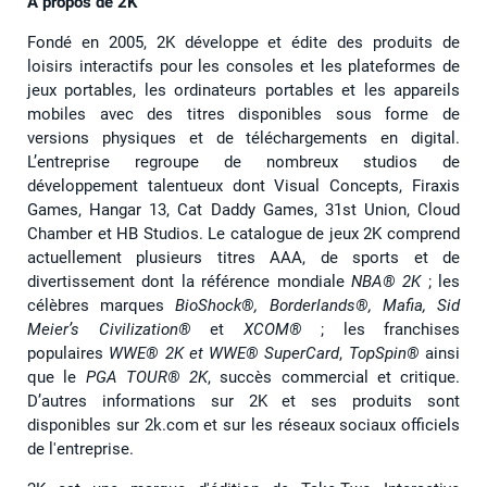
À propos de 2K
Fondé en 2005, 2K développe et édite des produits de
loisirs interactifs pour les consoles et les plateformes de
jeux portables, les ordinateurs portables et les appareils
mobiles avec des titres disponibles sous forme de
versions physiques et de téléchargements en digital.
L’entreprise regroupe de nombreux studios de
développement talentueux dont Visual Concepts, Firaxis
Games, Hangar 13, Cat Daddy Games, 31st Union, Cloud
Chamber et HB Studios. Le catalogue de jeux 2K comprend
actuellement plusieurs titres AAA, de sports et de
divertissement dont la référence mondiale
NBA® 2K
; les
célèbres marques ​
BioShock®️, Borderlands®️, Mafia, Sid
Meier’s Civilization®️
​ et ​
XCOM®️
​ ; les franchises
populaires
WWE® 2K et WWE® SuperCard
,
TopSpin®️
ainsi
que le
PGA TOUR® 2K
, succès commercial et critique.
D’autres informations sur 2K et ses produits sont
disponibles sur 2k.com et sur les réseaux sociaux officiels
de l'entreprise.