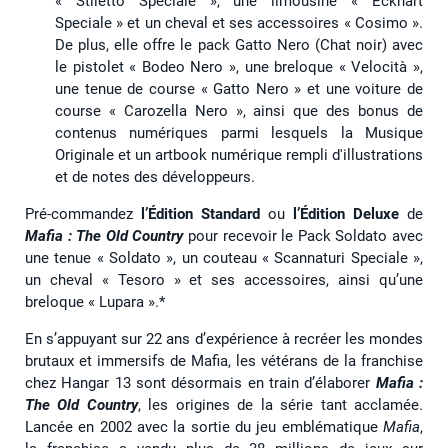
« Stiletto Speciale », une limousine « Eckhart
Speciale » et un cheval et ses accessoires « Cosimo ».
De plus, elle offre le pack Gatto Nero (Chat noir) avec
le pistolet « Bodeo Nero », une breloque « Velocità »,
une tenue de course « Gatto Nero » et une voiture de
course « Carozella Nero », ainsi que des bonus de
contenus numériques parmi lesquels la Musique
Originale et un artbook numérique rempli d'illustrations
et de notes des développeurs.
Pré-commandez
l’Édition Standard
ou
l’Édition Deluxe
de
Mafia : The Old Country
pour recevoir le Pack Soldato avec
une tenue « Soldato », un couteau « Scannaturi Speciale »,
un cheval « Tesoro » et ses accessoires, ainsi qu’une
breloque « Lupara ».*
En s’appuyant sur 22 ans d’expérience à recréer les mondes
brutaux et immersifs de Mafia, les vétérans de la franchise
chez Hangar 13 sont désormais en train d’élaborer
Mafia :
The Old Country
, les origines de la série tant acclamée.
Lancée en 2002 avec la sortie du jeu emblématique
Mafia
,