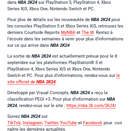
dans
NBA 2K24
sur PlayStation 5, PlayStation 4, Xbox
Series X|S, Xbox One, Nintendo Switch et PC.
Pour plus de détails sur les nouveautés de
NBA 2K24
pour
les consoles PlayStation 5 et Xbox Series X|S, retrouvez les
derniers Courtside Reports
MyNBA
et
The W
. Restez à
l'écoute dans les semaines à venir pour plus d’informations
sur ce qui arrive dans
NBA 2K24
La sortie de
NBA 2K24
est actuellement prévue pour le 8
septembre sur les plateformes PlayStation® 5 et
PlayStation 4, Xbox Series X|S et Xbox One, Nintendo
Switch et PC. Pour plus d'informations, rendez-vous sur
le
site officiel de
NBA 2K24
.
Développé par Visual Concepts,
NBA 2K24
a reçu la
classification PEGI +3. Pour plus d’information sur
NBA
2K24
, rendez-vous sur le site :
https://nba.2k.com/2k24/
Suivez
NBA 2K24
sur
TikTok
,
Instagram
,
Twitter
,
YouTube
et
Facebook
pour con
naître les dernières actualités.