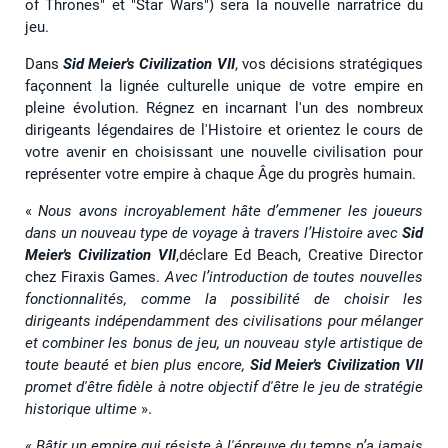
of Thrones" et "Star Wars") sera la nouvelle narratrice du
jeu.
Dans
Sid Meier's Civilization VII
, vos décisions stratégiques
façonnent la lignée culturelle unique de votre empire en
pleine évolution. Régnez en incarnant l'un des nombreux
dirigeants légendaires de l'Histoire et orientez le cours de
votre avenir en choisissant une nouvelle civilisation pour
représenter votre empire à chaque Âge du progrès humain.
«
Nous avons incroyablement hâte d’emmener les joueurs
dans un nouveau type de voyage à travers l’Histoire avec
Sid
Meier's Civilization VII
,déclare Ed Beach, Creative Director
chez Firaxis Games.
Avec l’introduction de toutes nouvelles
fonctionnalités, comme la possibilité de choisir les
dirigeants indépendamment des civilisations pour mélanger
et combiner les bonus de jeu, un nouveau style artistique de
toute beauté et bien plus encore,
Sid Meier's Civilization VII
promet d'être fidèle à notre objectif d'être le jeu de stratégie
historique ultime
».
«
Bâtir un empire qui résiste à l'épreuve du temps n’a jamais