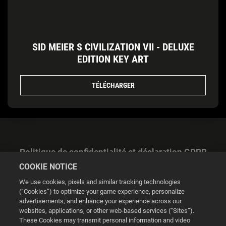
SID MEIER S CIVILIZATION VII - DELUXE
EDITION KEY ART
TÉLÉCHARGER
Politique de confidentialité et déclaration GDPR
COOKIE NOTICE
We use cookies, pixels and similar tracking technologies
(“Cookies”) to optimize your game experience, personalize
advertisements, and enhance your experience across our
websites, applications, or other web-based services (“Sites”).
Gestion des cookies
These Cookies may transmit personal information and video