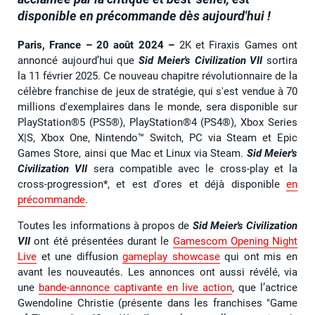
disponible en précommande dès aujourd'hui !
Paris, France – 20 août 2024
–
2K et Firaxis Games ont
annoncé aujourd’hui que
Sid Meier's Civilization VII
sortira
la 11 février 2025. Ce nouveau chapitre révolutionnaire de la
célèbre franchise de jeux de stratégie, qui s'est vendue à 70
millions d'exemplaires dans le monde, sera disponible sur
PlayStation®5 (PS5®), PlayStation®4 (PS4®), Xbox Series
X|S, Xbox One, Nintendo™ Switch, PC via Steam et Epic
Games Store, ainsi que Mac et Linux via Steam.
Sid Meier's
Civilization VII
sera compatible avec le cross-play et la
cross-progression*, et est d'ores et déjà disponible
en
précommande
.
Toutes les informations à propos de
Sid Meier's Civilization
VII
ont été présentées durant le
Gamescom Opening Night
Live
et une diffusion
gameplay showcase
qui ont mis en
avant les nouveautés. Les annonces ont aussi révélé, via
une
bande-annonce captivante en live action
, que l’actrice
Gwendoline Christie (présente dans les franchises "Game