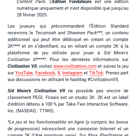
Content Pack
. L'
Édition Fondateurs
est une édition
numérique uniquement et n'est disponible que jusqu'au
28 février 2025.
Les joueurs qui précommandent l’Édition Standard
recevrons le
Tecumseh and Shawnee Pack***
, un contenu
additionnel qui peut être débloqué en créant un compte
2K**** et en s’identifiant, ou en reliant un compte 2K à la
plateforme de jeu utilisée pour jouer à
Sid Meier's
Civilization VI*****
. Pour les dernières informations sur
Civilization VII
, visitez
www.civilization.com
et suivez le jeu
sur
YouTube
,
Facebook
,
X
,
Instagram
et
TikTok
. Prenez part
aux discussions en utilisant le hashtag #CivilizationVII.
Sid Meier's
Civilization VII
ne possède pas encore de
classement PEGI. Firaxis est un studio 2K. 2K est un label
d'édition détenu à 100 % par Take-Two Interactive Software,
Inc. (NASDAQ : TTWO).
*Le jeu et les fonctionnalités en ligne (y compris les bonus
de progression) nécessitent une connexion Internet et un
compte 2K (l'âge minimum varie). Sur Xbox, PlayStation et