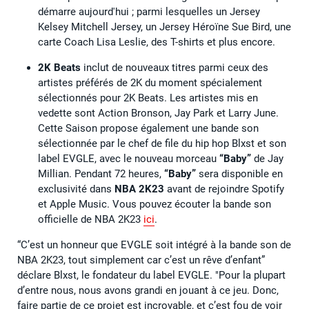
démarre aujourd'hui ; parmi lesquelles un Jersey
Kelsey Mitchell Jersey, un Jersey Héroïne Sue Bird, une
carte Coach Lisa Leslie, des T-shirts et plus encore.
2K Beats
inclut de nouveaux titres parmi ceux des
artistes préférés de 2K du moment spécialement
sélectionnés pour 2K Beats. Les artistes mis en
vedette sont Action Bronson, Jay Park et Larry June.
Cette Saison propose également une bande son
sélectionnée par le chef de file du hip hop Blxst et son
label EVGLE, avec le nouveau morceau
“Baby”
de Jay
Millian. Pendant 72 heures,
“Baby”
sera disponible en
exclusivité dans
NBA 2K23
avant de rejoindre Spotify
et Apple Music. Vous pouvez écouter la bande son
officielle de NBA 2K23
ici
.
“C’est un honneur que EVGLE soit intégré à la bande son de
NBA 2K23, tout simplement car c’est un rêve d’enfant”
déclare Blxst, le fondateur du label EVGLE. "Pour la plupart
d’entre nous, nous avons grandi en jouant à ce jeu. Donc,
faire partie de ce projet est incroyable, et c’est fou de voir