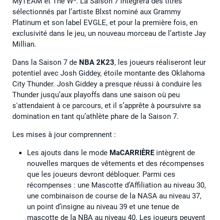
MyTEAM et The W*. La Saison 7 intègrera des titres
sélectionnés par l’artiste Blxst nominé aux Grammy
Platinum et son label EVGLE, et pour la première fois, en
exclusivité dans le jeu, un nouveau morceau de l’artiste Jay
Millian.
Dans la Saison 7 de
NBA 2K23
, les joueurs réaliseront leur
potentiel avec Josh Giddey, étoile montante des Oklahoma
City Thunder. Josh Giddey a presque réussi à conduire les
Thunder jusqu’aux playoffs dans une saison où peu
s'attendaient à ce parcours, et il s’apprête à poursuivre sa
domination en tant qu’athlète phare de la Saison 7.
Les mises à jour comprennent :
Les ajouts dans le mode
MaCARRIÈRE
intègrent de
nouvelles marques de vêtements et des récompenses
que les joueurs devront débloquer. Parmi ces
récompenses : une Mascotte d’Affiliation au niveau 30,
une combinaison de course de la NASA au niveau 37,
un point d’insigne au niveau 39 et une tenue de
mascotte de la NBA au niveau 40. Les joueurs peuvent