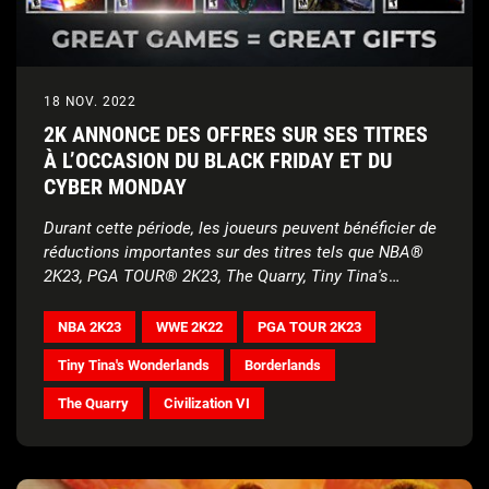
18 NOV. 2022
2K ANNONCE DES OFFRES SUR SES TITRES
À L’OCCASION DU BLACK FRIDAY ET DU
CYBER MONDAY
Durant cette période, les joueurs peuvent bénéficier de
réductions importantes sur des titres tels que NBA®
2K23, PGA TOUR® 2K23, The Quarry, Tiny Tina's
Wonderlands® et plus encore
NBA 2K23
WWE 2K22
PGA TOUR 2K23
Tiny Tina's Wonderlands
Borderlands
The Quarry
Civilization VI