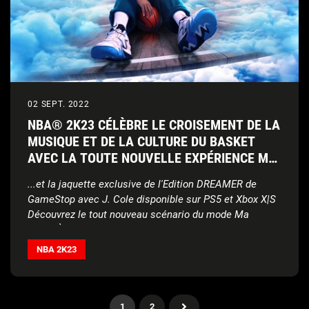
02 SEPT. 2022
NBA® 2K23 CÉLÈBRE LE CROISEMENT DE LA
MUSIQUE ET DE LA CULTURE DU BASKET
AVEC LA TOUTE NOUVELLE EXPÉRIENCE MA
CARRIÈRE...
...et la jaquette exclusive de l'Edition DREAMER de
GameStop avec J. Cole disponible sur PS5 et Xbox X|S
Découvrez le tout nouveau scénario du mode Ma
CARRIÈRE de NBA® 2K23 dans cette bande-annonce
mettant en vedette l'artiste hip-hop lauréat d'un
NBA 2K23
Grammy Award, J. Cole, ainsi que Bas et Elite de
La bande-son propose des artistes de portée mondiale
Dreamville
tels que Polo G, CKay, Jackson Wang et bien d'autres,
avec des extensions et des partenariats avec des
maisons de disques disponibles au fil des Saisons
1
2