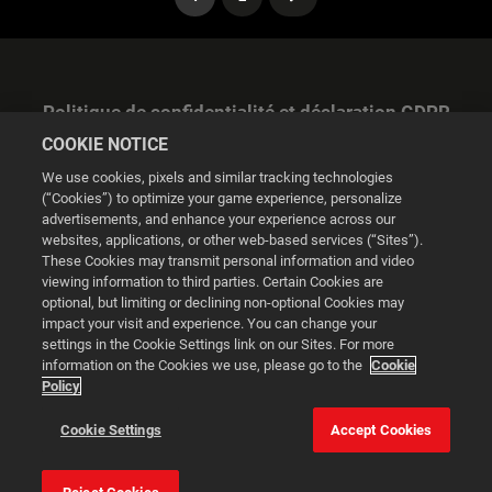
Politique de confidentialité et déclaration GDPR
COOKIE NOTICE
We use cookies, pixels and similar tracking technologies
(“Cookies”) to optimize your game experience, personalize
advertisements, and enhance your experience across our
websites, applications, or other web-based services (“Sites”).
Gestion des cookies
These Cookies may transmit personal information and video
viewing information to third parties. Certain Cookies are
© 2026 2K
optional, but limiting or declining non-optional Cookies may
impact your visit and experience. You can change your
Powered by
Onclusive PR Manager™
settings in the Cookie Settings link on our Sites. For more
information on the Cookies we use, please go to the
Cookie
Policy
Ce site web utilise des cookies pour améliorer votre
expérience de navigation.
Cookie Settings
Accept Cookies
Gestion des