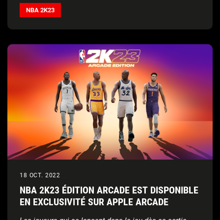
version DREAMER ; les débuts en exclusivité dans le
NBA 2K23
jeu de nouveaux titres créés par les meilleurs artistes,
des vêtements Dreamville, des événements
fantasmagoriques, et bien plus
18 OCT. 2022
NBA 2K23 ÉDITION ARCADE EST DISPONIBLE
EN EXCLUSIVITÉ SUR APPLE ARCADE