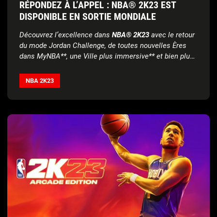
RÉPONDEZ À L’APPEL : NBA® 2K23 EST
DISPONIBLE EN SORTIE MONDIALE
Découvrez l’excellence dans
NBA® 2K23
avec le retour
du mode Jordan Challenge, de toutes nouvelles Ères
dans MyNBA**, une Ville plus immersive** et bien plus
encore
Découvrez la toute nouvelle
bande-annonce de
lancement
, mettant en vedette Devin Booker, Chet
NBA 2K23
Holmgren, Zach LaVine et Jack Harlow, et écoutez la
bande-son d’artistes mondiaux