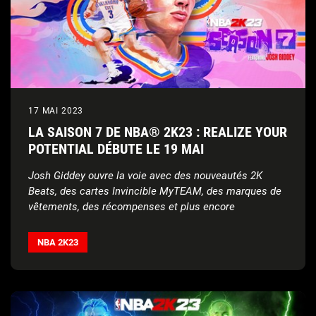
17 MAI 2023
LA SAISON 7 DE NBA® 2K23 : REALIZE YOUR
POTENTIAL DÉBUTE LE 19 MAI
Josh Giddey ouvre la voie avec des nouveautés 2K
Beats, des cartes Invincible MyTEAM, des marques de
vêtements, des récompenses et plus encore
La bande son de la Saison 7 a été sélectionnée par
Blxst, artiste nominé aux Grammy, et comporte un
NBA 2K23
nouveau morceau exclusif de Jay Millian, artiste Red
Bull Records/EVGLE