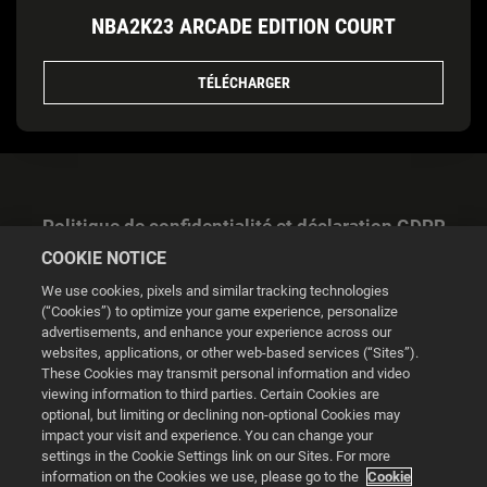
NBA2K23 ARCADE EDITION COURT
TÉLÉCHARGER
Politique de confidentialité et déclaration GDPR
COOKIE NOTICE
We use cookies, pixels and similar tracking technologies
(“Cookies”) to optimize your game experience, personalize
advertisements, and enhance your experience across our
websites, applications, or other web-based services (“Sites”).
Gestion des cookies
These Cookies may transmit personal information and video
viewing information to third parties. Certain Cookies are
© 2026 2K
optional, but limiting or declining non-optional Cookies may
impact your visit and experience. You can change your
Powered by
Onclusive PR Manager™
settings in the Cookie Settings link on our Sites. For more
information on the Cookies we use, please go to the
Cookie