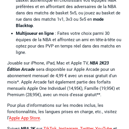
basket authentique en choisissant vos équipes NBA
préférées et en affrontant des adversaires de la NBA
dans des matchs de basket 5v5, ou jouez au basket de
rue dans des matchs 1v1, 3v3 ou 5v5 en
mode
Blacktop
.
Multijoueur en ligne
: Faites votre choix parmi 30
équipes de la NBA et affrontez un ami en tête-à-tête ou
optez pour des PVP en temps réel dans des matchs en
ligne.
Jouable sur iPhone, iPad, Mac et Apple TV,
NBA 2K23
Édition Arcade
sera disponible sur Apple Arcade pour un
abonnement mensuel de 4,99 € avec un essai gratuit d'un
mois*. Apple Arcade fait également partie des forfaits
mensuels Apple One Individuel (14,95€), Famille (19,95€) et
Premium (28,95€), avec un mois d'essai gratuit**.
Pour plus d'informations sur les modes inclus, les
fonctionnalités, les langues prises en charge, etc., visitez
l’
Apple App Store
.
Suivez
NBA 2K
sur
TikTok
,
Instagram
,
Twitter
,
YouTube
et