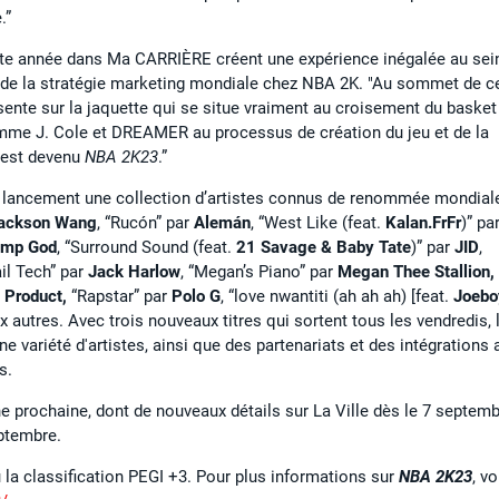
.”
cette année dans Ma CARRIÈRE créent une expérience inégalée au sei
t de la stratégie marketing mondiale chez NBA 2K. "Au sommet de c
ésente sur la jaquette qui se situe vraiment au croisement du basket
comme J. Cole et DREAMER au processus de création du jeu et de la
u'est devenu
NBA 2K23
.”
lancement une collection d’artistes connus de renommée mondial
ackson Wang
, “Rucón” par
Alemán
, “West Like (feat.
Kalan.FrFr
)” pa
ump God
, “Surround Sound (feat.
21 Savage & Baby Tate
)” par
JID
,
ail Tech” par
Jack Harlow
, “Megan’s Piano” par
Megan Thee Stallion,
 Product,
“Rapstar” par
Polo G
, “love nwantiti (ah ah ah) [feat.
Joebo
x autres. Avec trois nouveaux titres qui sortent tous les vendredis, 
e variété d'artistes, ainsi que des partenariats et des intégrations 
s.
e prochaine, dont de nouveaux détails sur La Ville dès le 7 septemb
ptembre.
 la classification PEGI +3. Pour plus informations sur
NBA 2K23
, v