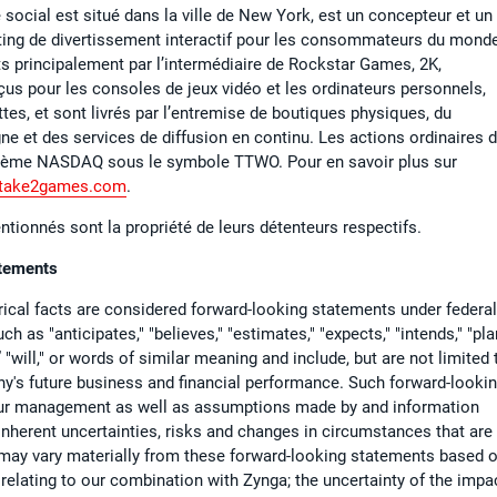
e social est situé dans la ville de New York, est un concepteur et un
eting de divertissement interactif pour les consommateurs du mond
its principalement par l’intermédiaire de Rockstar Games, 2K,
çus pour les consoles de jeux vidéo et les ordinateurs personnels,
ttes, et sont livrés par l’entremise de boutiques physiques, du
e et des services de diffusion en continu. Les actions ordinaires 
ystème NASDAQ sous le symbole TTWO. Pour en savoir plus sur
.take2games.com
.
ionnés sont la propriété de leurs détenteurs respectifs.
atements
ical facts are considered forward-looking statements under federal
 as "anticipates," "believes," "estimates," "expects," "intends," "pla
d,” "will," or words of similar meaning and include, but are not limited 
y's future business and financial performance. Such forward-looki
 our management as well as assumptions made by and information
 inherent uncertainties, risks and changes in circumstances that are
s may vary materially from these forward-looking statements based 
s relating to our combination with Zynga; the uncertainty of the impa