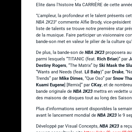
Elite dans l'histoire Ma CARRIÈRE de cette année
"L'ampleur, la profondeur et le talent présents 
NBA 2K23
" commente Alfie Brody, vice-présiden
liste de talents se trouve notre première star pr
de la musique. Faire participer un visionnaire 
bande-son met en valeur le pilier de la culture q
De plus, la bande-son de
NBA 2K23
proposera au 
parmi lesquels “TITANIC (feat.
Rich Brian
)” par
J
Destiny Rogers
, “The Matrix” by
Ski Mask the Sl
“Wants and Needs (feat.
Lil Baby
)” par
Drake
, “N
Trends” par
Mike Dimes
, “Que Oso” par
Snow Tha
Kuami Eugene
] [Remix]” par
CKay
, et de nombreu
bande originale de
NBA 2K23
mettra en vedette un
des maisons de disques tout au long des Saison
Plus d'informations seront disponibles la semain
avant le lancement mondial de
NBA 2K23
le 9 se
Développé par Visual Concepts,
NBA 2K23
a reçu