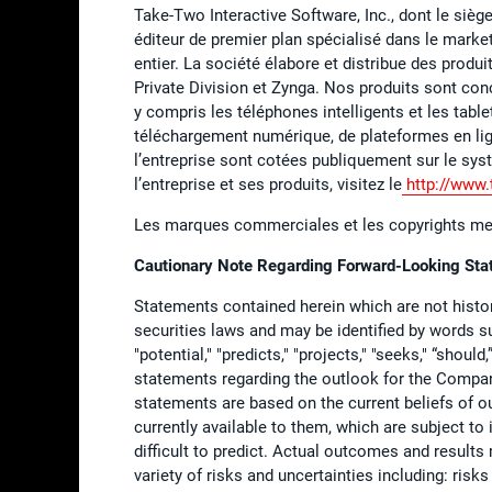
Take-Two Interactive Software, Inc., dont le sièg
éditeur de premier plan spécialisé dans le mark
entier. La société élabore et distribue des produ
Private Division et Zynga. Nos produits sont con
y compris les téléphones intelligents et les table
téléchargement numérique, de plateformes en lign
l’entreprise sont cotées publiquement sur le s
l’entreprise et ses produits, visitez le
http://www
Les marques commerciales et les copyrights ment
Cautionary Note Regarding Forward-Looking St
Statements contained herein which are not histor
securities laws and may be identified by words such
"potential," "predicts," "projects," "seeks," “shoul
statements regarding the outlook for the Compan
statements are based on the current beliefs of
currently available to them, which are subject to
difficult to predict. Actual outcomes and result
variety of risks and uncertainties including: risk