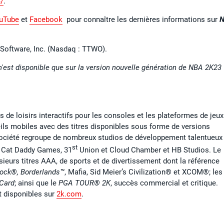
/
.
uTube
et
Facebook
pour connaître les dernières informations sur
N
e Software, Inc. (Nasdaq : TTWO).
n'est disponible que sur la version nouvelle génération de NBA 2K23
 de loisirs interactifs pour les consoles et les plateformes de jeux
reils mobiles avec des titres disponibles sous forme de versions
 Société regroupe de nombreux studios de développement talentueux
st
, Cat Daddy Games, 31
Union et Cloud Chamber et HB Studios. Le
eurs titres AAA, de sports et de divertissement dont la référence
ock®,
Borderlands™
, Mafia, Sid Meier’s Civilization® et XCOM®; les
Card
; ainsi que le
PGA TOUR® 2K
, succès commercial et critique.
t disponibles sur
2k.com
.