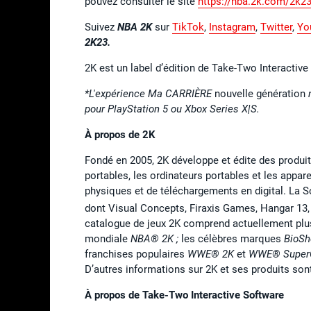
pouvez consulter le site
https://nba.2k.com/2k23
Suivez
NBA 2K
sur
TikTok
,
Instagram
,
Twitter
,
Yo
2K23.
2K est un label d’édition de Take-Two Interactiv
*L'expérience Ma CARRIÈRE
nouvelle génération
pour PlayStation 5 ou Xbox Series X|S.
À propos de 2K
Fondé en 2005, 2K développe et édite des produits
portables, les ordinateurs portables et les appa
physiques et de téléchargements en digital. La
dont Visual Concepts, Firaxis Games, Hangar 13
catalogue de jeux 2K comprend actuellement plusi
mondiale
NBA® 2K ;
les célèbres marques
BioSh
franchises populaires
WWE® 2K
et
WWE® Super
D’autres informations sur 2K et ses produits son
À propos de Take-Two Interactive Software