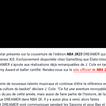
tar présente sur la couverture de l'édition
NBA 2K23
DREAMER qui
Series X|S. Exclusivement disponible chez GameStop aux États-Unis
MER s'ajoute aux réalisations déjà remarquables de J. Cole en ta
mmy Award et baller certifié. Rendez-vous sur le
site officiel de
NBA 
rte de nouveaux talents musicaux et continue d'être la référence e
a culture du basket" déclare J. Cole. "Ce fut une aventure incroyabl
u jeu de cette année, mais aussi de faire partie de l'histoire, de la
 DREAMER dans NBA 2K. Il y a aussi plus à venir, alors faites
 et DREAMER vont communiquer pendant les Saisons et pour Bas et