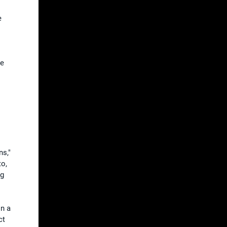
e
de
ns,"
to,
ng
on a
ct