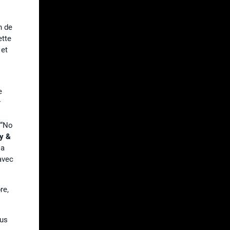
n de
ette
 et
e
r
“No
y &
la
avec
re,
ous