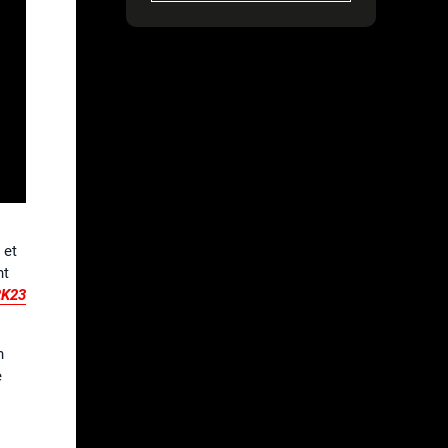
 et
nt
2K23
n
e